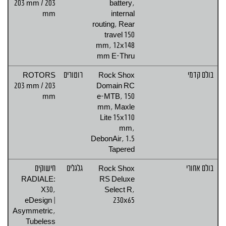
203 mm / 203
battery,
mm
internal
routing, Rear
travel 150
mm, 12x148
mm E-Thru
בולם קדמי
Rock Shox
רוטורים
ROTORS
203 mm / 203
Domain RC
mm
e-MTB, 150
mm, Maxle
Lite 15x110
mm,
DebonAir, 1.5
Tapered
בולם אחורי
Rock Shox
גלגלים
חישוקים
:RADIALE
RS Deluxe
X30,
Select R,
eDesign |
230x65
Asymmetric,
Tubeless