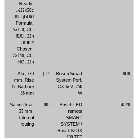
Ready,
622x30c ,
נאבה קדמית :
Formula,
15x110, CL,
32h , נאבה
אחורית :
Chosen,
12x148, CL,
HG, 32h
מנוע
Bosch Smart
כידון
Alu , 780
mm, Rise
System Perf.
15, Barbore
CX 36 V, 250
35 mm
W
תצוגה
Bosch LED
סטם
Satori Ursa,
35 mm,
remote
Internal
SMART
routing
SYSTEM /
Bosch KIOX
300 TFT