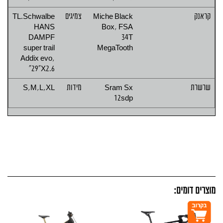
קראנק
Miche Black
צמיגים
TL.Schwalbe
HANS
Box, FSA
DAMPF
34T
super trail
MegaTooth
Addix evo,
29"X2.6"
שרשרת
Sram Sx
מידות
S,M,L,XL
12sdp
מוצרים דומים: