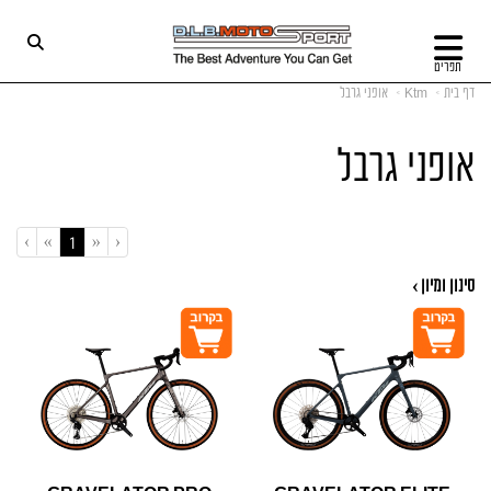
תפריט
דף בית
Ktm
אופני גרבל
אופני גרבל
›
»
«
‹
(current)
1
סינון ומיון ›