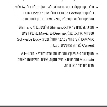
שלדת קרבון קלה וחזקה עם מתלה מלא ומהלך מתלים של 160 מ״מ:
בולם קדמי FOX 36 Factory ובולם אחורי FOX Float X
המספקים שליטה מקסימלית, ספיגה מצוינת ודיוק בשטח טכני.
מערכת הילוכים Shimano XTR 12 הילוכים, בלמי Shimano
XTR/MT900, גלגלי Mavic E-Deemax בקונפיגורציית
DiMMiX (29" קדמי / 27.5" אחורי) וצמיגי Schwalbe Eddy
Current לאחיזה אגרסיבית ומוגברת.
משקל של כ-25.2 ק״ג ותצורה שמיועדת לרוכבי אנדורו ו-All-
Mountain המחפשים אופניים חזקים, יציבים ומהירים עם ביצועים
מרשימים בכל תנאי שטח.