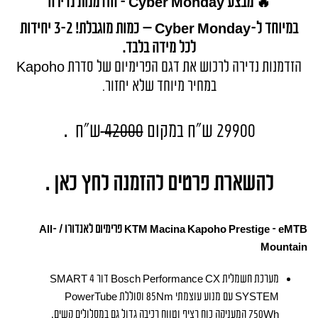
🔥 מבצע Cyber Monday – הזדמנות נדירה
במיוחד ל-Cyber Monday — כמות מוגבלת! 2–3 יחידות
לכל מידה בלבד.
הזדמנות נדירה לרכוש את דגם הפרימיום של סדרת Kapoho
במחיר מיוחד שלא יחזור
.
.
29900 ש"ח במקום
42000
ש"ח
להשארת פרטים להזמנה לחץ כאן .
KTM Macina Kapoho Prestige – eMTB פרימיום לאנדורו / All-
Mountain
מערכת חשמלית Bosch Performance CX דור 4 SMART
SYSTEM עם מנוע עוצמתי 85Nm וסוללת PowerTube
750Wh המעניקה כוח רציף וטווח רכיבה גדול גם במסלולים קשים.