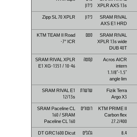
XPLR AXS 13s
כידון
SRAM RIVAL
כידון
Zipp SL 70 XPLR
AXS E1 HRD
SRAM RIVAL
סטם
KTM TEAM II Road
-7° ICR
XPLR 13s wide
DUB 40T
Acros AICR
קסטה
SRAM RIVAL XPLR
E1 XG-1351 / 10-46
intern
1.1/8"-1.5"
angle lim
Fizik Terra
שרשרת
SRAM RIVAL E1
12/13s
Argo X3
KTM PRIME II
רוטורים
SRAM Paceline CL
160 / SRAM
Carbon flex
Paceline CL 160
27.2/400
8.4
גלגלים
DT GRC1600 Dicut