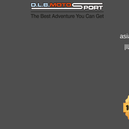
a
si
 ראשון