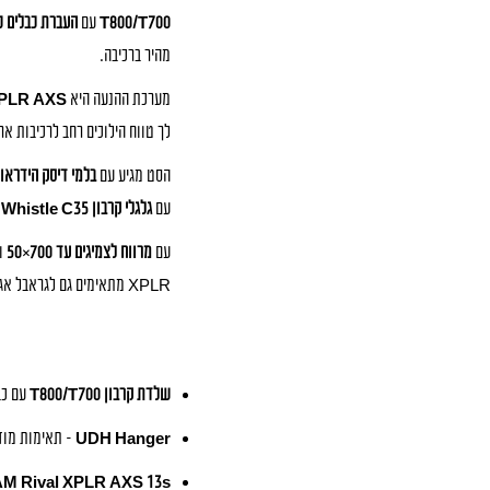
T800/T700
עם
העברת כבלים פ
מהיר ברכיבה.
מערכת ההנעה היא
M Rival XPLR AXS
לך טווח הילוכים רחב לרכיבות אר
הסט מגיע עם
בלמי דיסק הידראוליים val AXS
עם
גלגלי קרבון Whistle C35
מ
עם
מרווח לצמיגים עד 700×50
ו
XPLR מתאימים גם לגראבל אגרסיבי וגם להרפתקאות בייקפקינג. המשקל המוצהר:
שלדת קרבון T800/T700
עם כב
UDH Hanger
– תאימות מוד
M Rival XPLR AXS 13s