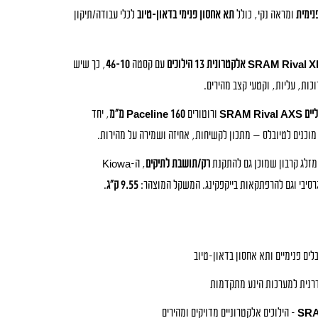
נימית
ומראה נקי, כולל
תא אחסון פנימי בדאון-טיוב
לכלי עבודה/תיקון
SRA אלקטרונית 13 הילוכים
עם קסטה
10–46
, כך שיש
וכות, עליות, וקטעי קצב מהירים.
SRAM Ri
ורוטורים
Paceline 160 מ״מ
, יחד
וכנים לטיובלס — מתכון לקשיחות, אחיזה ושמירה על מהירות.
מזלג קרבון שמוכן גם להתקנת
רק/תושבת לתיקים
, ה-Kiowa
9.55 ק״ג
.
לים פנימיים ותא אחסון בדאון-טיוב
רנית למערכות הינע מתקדמות
SRA
– הילוכים אלקטרוניים מדויקים ומהירים