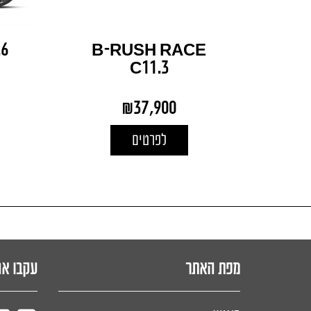
.6
B-RUSH RACE
C11.3
₪
37,900
לפרטים
מפת האתר
עקבו אח