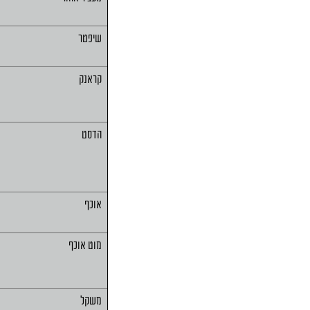
שיפטר
קראנק
הדסט
אוכף
מוט אוכף
משקל