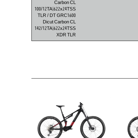
Carbon CL
100/12TA|622x24TSS
TLR / DT GRC1600
Dicut Carbon CL
142/12TA|622x24TSS
XDR TLR