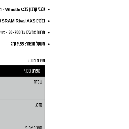
גלגלי קרבון Whistle C35
– טיובלס רד
בלמים SRAM Rival AXS
עם 
מרווח צמיגים עד 700×50
+ צמיגים wer Gravel 700×47
משקל מוצהר: 9.55 ק״ג
מפרט טכני:
מפרט טכני
שלדה
מזלג
מעביר אחורי