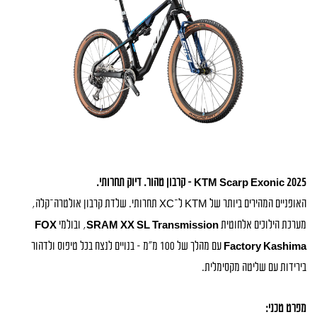
KTM Scarp Exonic 2025 – קרבון טהור. דיוק תחרותי.
האופניים המהירים ביותר של KTM ל־XC תחרותי. שלדת קרבון אולטרה־קלה,
מערכת הילוכים אלחוטית
SRAM XX SL Transmission
, ובולמי
FOX
Factory Kashima
עם מהלך של 100 מ״מ – בנויים לנצח בכל טיפוס ולדהור
בירידות עם שליטה מקסימלית.
מפרט טכני: