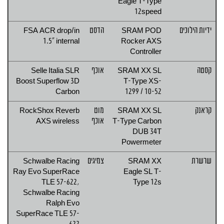
Eagle T-Type
12speed
ידיות הילוכים
SRAM POD
הדסט
FSA ACR drop/in
1.5" internal
Rocker AXS
Controller
קסטה
SRAM XX SL
אוכף
Selle Italia SLR
Boost Superflow 3D
T-Type XS-
Carbon
1299 / 10-52
קראנק
SRAM XX SL
מוט
RockShox Reverb
T-Type Carbon
אוכף
AXS wireless
DUB 34T
Powermeter
שרשרת
SRAM XX
צמיגים
Schwalbe Racing
Ray Evo SuperRace
Eagle SL T-
TLE 57-622,
Type 12s
Schwalbe Racing
Ralph Evo
SuperRace TLE 57-