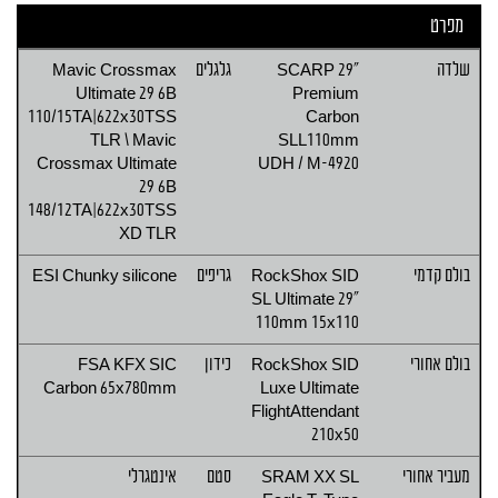
מפרט
שלדה
SCARP 29"
גלגלים
Mavic Crossmax
Ultimate 29 6B
Premium
110/15TA|622x30TSS
Carbon
TLR \ Mavic
SLL110mm
Crossmax Ultimate
UDH / M-4920
29 6B
148/12TA|622x30TSS
XD TLR
בולם קדמי
RockShox SID
גריפים
ESI Chunky silicone
SL Ultimate 29"
110mm 15x110
בולם אחורי
RockShox SID
כידון
FSA KFX SIC
Carbon 65x780mm
Luxe Ultimate
FlightAttendant
210x50
מעביר אחורי
SRAM XX SL
סטם
אינטגרלי