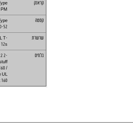
קראנק
Type
T PM
קסטה
Type
0-52
שרשרת
L T-
 12s
בלמים
2 2-
stuff
60 /
e UL
t 160