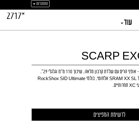
התחברות
*2717
עוד
SCARP EXO
KTM Scarp Exonic 2026 – אופני הרים עם שלדת קרבון מלאה, שיכוך 110 מ״מ וגלגלי 29”.
מפרט קצה עם SRAM XX SL Transmission אלחוטי, בולמי RockShox SID Ultimate