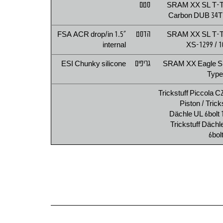
SRAM XX SL T-
סטם
Carbon DUB 34
SRAM XX SL T-
הדסט
FSA ACR drop/in 1.5"
internal
XS-1299 / 1
SRAM XX Eagle S
גריפים
ESI Chunky silicone
Type
Trickstuff Piccola C2
Piston / Trick
Dächle UL 6bolt 1
Trickstuff Dächl
6bol