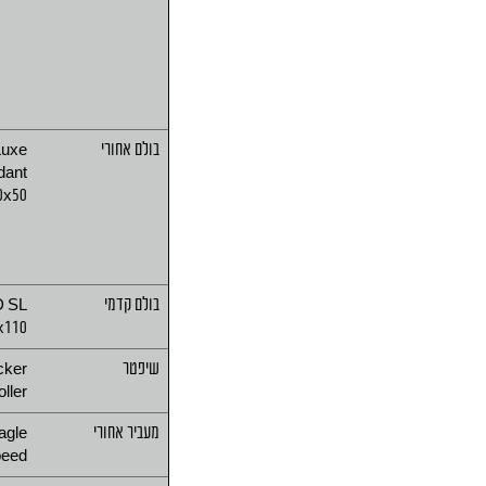
בולם אחורי
Luxe
dant
0x50
בולם קדמי
D SL
x110
שיפטר
ker
ller
מעביר אחורי
agle
peed