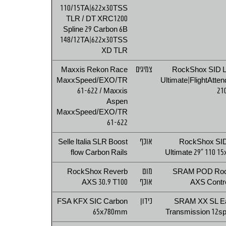
110/15TA|622x30TSS
TLR / DT XRC1200
Spline 29 Carbon 6B
148/12TA|622x30TSS
XD TLR
RockShox SID 
צמיגים
Maxxis Rekon Race
MaxxSpeed/EXO/TR
Ultimate|FlightAtten
61-622 / Maxxis
21
Aspen
MaxxSpeed/EXO/TR
61-622
RockShox SI
אוכף
Selle Italia SLR Boost
flow Carbon Rails
Ultimate 29" 110 15
SRAM POD Roc
מוט
RockShox Reverb
AXS Contro
אוכף
AXS 30.9 T100
SRAM XX SL E
כידון
FSA KFX SIC Carbon
65x780mm
Transmission 12s