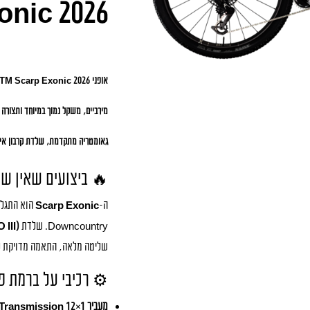
nic 2026
אופני
TM Scarp Exonic 2026
מירביים, משקל נמוך במיוחד ותצורה
גאומטריה מתקדמת, שלדת קרבון איכ
🔥 ביצועים שאין שנ
ה-
Scarp Exonic
Downcountry. שלדת
III)
שליטה מלאה, התאמה מדויקת לגו
⚙️ רכיבי על ברמת פ
מעביר 1×12 SRAM XX SL Eagle Transmission