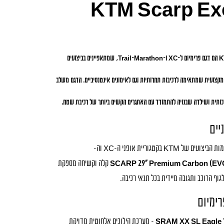
KTM Scarp Exo
K
הם דגם פרימיום ל-XC ו-Trail-Marathon, שמתאפיינים בביצועים
 מקצועית שמתאימה לרכיבות תחרותיות וגם לאימונים אינטנסיביים. הדגם משלב
ותית ושילדה שבנויה להתמודד עם האתגרים הקשים ביותר של רכיבת שטח.
יים
הוא התגלמות הביצועים של KTM בקטגוריית אופני ה-XC וה-
SCARP 29" Premium Carbon (EVO 
קלה וקשיחה מספקת
ף הרוכב ותגובה מיידית בכל תנאי רכיבה.
רימיום
– מערכת הילוכים אלחוטית מדויקת