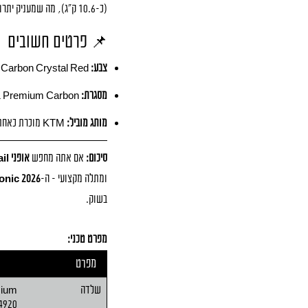
(כ-10.6 ק"ג), מה שמעניק יתרון משמעותי בעליות ובקצב כולל רכיבה גבוה.
📌 פרטים חשובים
צבע:
Carbon Crystal Red – גימור יוקרתי ומרשים.
מסגרת:
Premium Carbon בגאומטריית EVO III – לשילוב אידאלי בין קלות לשליטה מקצועית.
מותג מוביל:
KTM מוכרת כאחת החברות המובילות באופני שטח מקצועיים בעולם.
סיכום:
אם אתה מחפש
אופני XC/Trail ברמה הגבוהה ביותר
ומתלה מקצועי – ה-
nic 2026
בשוק.
מפרט טכני:
מפרט
שלדה
mium
4920