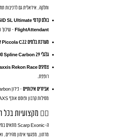
וחלקה, אידאלית גם לרכיבות תחר
בולם קדמי RockShox SID SL Ultimate
FlightAttendant
– שיכוך מ
מערכת בלמים Trickstuff Piccola C22
גלגלי DT Swiss XRC1200 Spline Carbon 29"
צמיגים Maxxis Rekon Race (קדמי) ו-Aspen (אחורי)
רופפת.
אביזרים איכותיים
מסילות קרבון ופוסט אוכף RockShox Reverb AXS.
🚴‍♂️ מקצועיות בכל 
מרתון, מפגשי אימון מהירים, וא