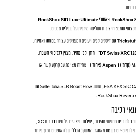
ותיות.
ו-
אחורי RockShox SID Luxe Ultimate
קצועי שמבטיח יציבות ושליטה מירבית על שבילים טכניים.
עם דיסקים קלים ויעילים המעניקים עצירה בטוחה ואמינה.
– חזק, קל ומהיר, מצוין לכל סוגי השטח.
– אחיזה מצוינת על קרקע קשה או
– כידון FSA KFX SIC Carbon, מושב Selle Italia SLR Boost Flow עם
תנאי רכיבה
ה-Scarp Exonic מתאים במיוחד לרוכבים מחפשי מהירות, יעילות וביצועים עליונים ברכיבות XC,
פילו ביום-יום בשטח מאתגר. המשקל הכללי של האופניים נמוך ביותר