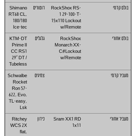
בולם קדמי
RockShox RS-
רוטורים
Shimano
RT68 CL,
1 29-100-T-
180/180
15x110 Lockout
Ice-tec
w/Remote
בולם אחורי
RockShox
גלגלים
KTM-DT
Prime II
Monarch XX-
CC RS1
C#Lockout
29" DT /
w/Remote
Tubeless
מעביר קדמי
צמיגים
Schwalbe
Rocket
Ron 57-
622, Evo,
TL-easy,
Lsk
מעביר אחורי
Sram XX1 RD
כידון
Ritchey
WCS 2X
1x11
flat,