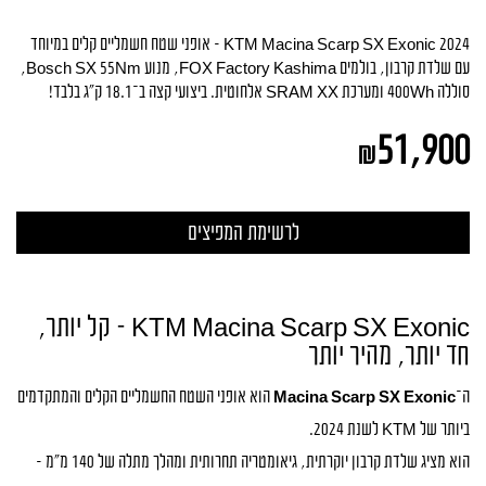
KTM Macina Scarp SX Exonic 2024 – אופני שטח חשמליים קלים במיוחד
עם שלדת קרבון, בולמים FOX Factory Kashima, מנוע Bosch SX 55Nm,
סוללה 400Wh ומערכת SRAM XX אלחוטית. ביצועי קצה ב־18.1 ק"ג בלבד!
51,900
₪
KTM Macina Scarp SX Exonic – קל יותר,
חד יותר, מהיר יותר
ה־
Macina Scarp SX Exonic
הוא אופני השטח החשמליים הקלים והמתקדמים
ביותר של KTM לשנת 2024.
הוא מציג שלדת קרבון יוקרתית, גיאומטריה תחרותית ומהלך מתלה של 140 מ״מ –