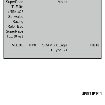
SuperRace
Mount
TLE 60-
622, אחורי :
Schwalbe
Racing
Ralph Evo
SuperRace
TLE 60-622
שרשרת
SRAM XX Eagle
מידות
M,L,XL
T-Type 12s
מוצרים דומים: