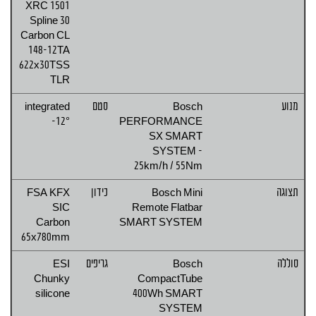
XRC 1501
Spline 30
Carbon CL
148-12TA
622x30TSS
TLR
מנוע
Bosch
סטם
integrated
-12°
PERFORMANCE
SX SMART
SYSTEM -
25km/h / 55Nm
תצוגה
Bosch Mini
כידון
FSA KFX
SIC
Remote Flatbar
Carbon
SMART SYSTEM
65x780mm
סוללה
Bosch
גריפים
ESI
Chunky
CompactTube
silicone
400Wh SMART
SYSTEM