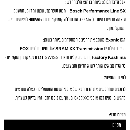
אבל הדבר הבולט ביותר בו הוא הלב החדש:
Bosch Performance Line SX
– מנוע סופר קל, שקט ומדויק, המעניק
עוצמה טבעית במיוחד (55Nm), עם סוללה קומפקטית של
400Wh
לביצועים זריזים
ומשקל נמוך.
דגם
Exonic
משלב את הרכיבים המתקדמים ביותר בשוק:
מערכת הילוכים
SRAM XX Transmission אלחוטית
, בולמים
FOX
Factory Kashima
, חישוקים קלים תוצרת DT SWISS ורכיבי קרבון מוקפדים –
כל אלה מביאים אותך לשיא הדיוק והביצועים.
למי זה מתאים?
לרוכבים שמחפשים את הדור הבא של אופני השטח החשמליים – כאלה שנראים,
מרגישים ונעים כמו אופני XC קלאסיים, אך עם בוסט חכם וזמין בדיוק כשצריך.
מפרט טכני:
מפרט