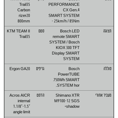
Trail35
PERFORMANCE
Carbon
CX Gen.4
rizer20
SMART SYSTEM
800mm
- 25km/h / 85Nm
תצוגה
Bosch LED
סטם
KTM TEAM II
Trail35
remote SMART
SYSTEM / Bosch
KIOX 300 TFT
Display SMART
SYSTEM
סוללה
Bosch
גריפים
Ergon GA20
PowerTUBE
750Wh SMART
SYSTEM hor.
מעביר אחורי
Shimano XTR
הדסט
Acros AICR
internal
M9100-12 SGS
1.1/8"-1.5"
shadow+
angle limit