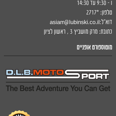
ו - 9:30 עד 14:30
טלפון:
*2717
דוא"ל:
siam@lubinski.co.il
a
כתובת: מרק מושביץ 3 , ראשון לציון
מוטוספורט אופניים