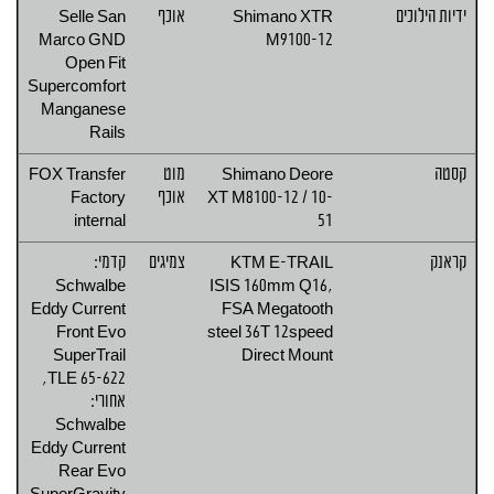
ידיות הילוכים
Shimano XTR
אוכף
Selle San
Marco GND
M9100-12
Open Fit
Supercomfort
Manganese
Rails
קסטה
Shimano Deore
מוט
FOX Transfer
XT M8100-12 / 10-
אוכף
Factory
internal
51
קראנק
KTM E-TRAIL
צמיגים
קדמי:
Schwalbe
ISIS 160mm Q16,
Eddy Current
FSA Megatooth
Front Evo
steel 36T 12speed
SuperTrail
Direct Mount
TLE 65-622,
אחורי:
Schwalbe
Eddy Current
Rear Evo
SuperGravity