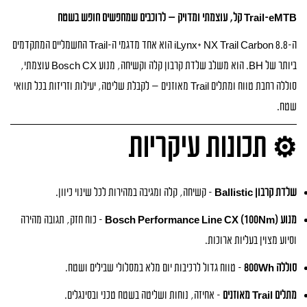
Trail-eMTB קל, עוצמתי ומדויק — לרוכבים שמחפשים חופש בשטח
ה-iLynx+ NX Trail Carbon 8.8 הוא אחד מדגמי ה-Trail החשמליים המתקדמים
ביותר של BH. הוא משלב שלדת קרבון קלה וקשיחה, מנוע Bosch CX עוצמתי,
סוללה רחבת טווח ומתלים Trail מאוזנים — לקבלת שליטה, יעילות וזריזות בכל תוואי
שטח.
⚙️ תכונות עיקריות
שלדת קרבון Ballistic
– קשיחה, קלה ומגיבה במהירות לכל שינוי כיוון.
מנוע Bosch Performance Line CX (100Nm)
– כוח חזק, תגובה מהירה
וסיוע מצוין בעליות ארוכות.
סוללה 800Wh
– טווח גדול לרכיבות יום מלא במסלולי שבילים ושטח.
מתלים Trail מאוזנים
– אחיזה, נוחות ושליטה בשטח טכני ובסינגלים.