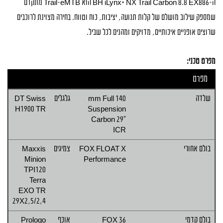
ה-BH iLynx+ NX Trail Carbon 8.8 EX886 הוא Trail-eMTB מתקדם
שמספק שילוב מושלם של קלות תנועה, יציבות, כוח וטווח. בחירה מצוינת לרוכבים
שרוצים אופניים איכותיים, מדויקים ומהנים לכל שביל.
מפרט טכני:
מפרט
שלדה
140 mm Full
גלגלים
DT Swiss
H1900 TR
Suspension
Carbon 29"
ICR
בולם אחורי
FOX FLOAT X
צמיגים
Maxxis
Minion
Performance
TPI120
Terra
EXO TR
29X2,5/2,4
בולם קדמי
FOX 36
אוכף
Prologo