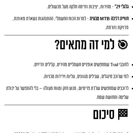
גלגלי 29"
– מהירות, יציבות וזרימה חלקה מעל מכשולים.
חוויית רכיבה MTB טבעית
– למרות הכוח החשמלי, ההתנהגות נשארת מאוזנת,
מדויקת וזורמת.
🎯 למי זה מתאים?
לחובבי Trail שמחפשים אופניים חשמליים מהירים, קלילים וזריזים.
למי שרוכב סינגלים, שבילים מגוונים, עליות וירידות טכניות.
לרוכבים שמחפשים שלדת פרימיום, מנוע חזק וטווח מעולה — בלי להתפשר על יכולת
שליטה ותחושת שטח.
🏁 סיכום