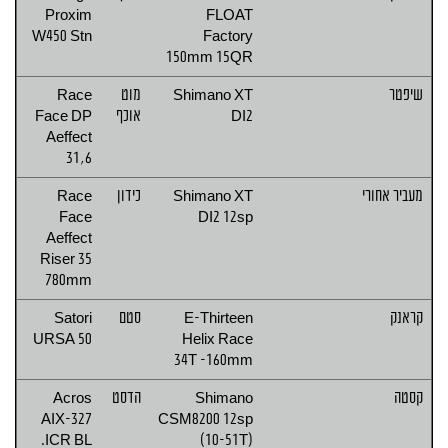
Proxim
FLOAT
W450 Stn
Factory
150mm 15QR
שיפטר
Shimano XT
מוט
Race
DI2
אוכף
Face DP
Aeffect
31,6
מעביר אחורי
Shimano XT
כידון
Race
Face
DI2 12sp
Aeffect
Riser 35
780mm
קראנק
E-Thirteen
סטם
Satori
URSA 50
Helix Race
34T -160mm
קסטה
Shimano
הדסט
Acros
AIX-327
CSM8200 12sp
ICR BL.
(10-51T)