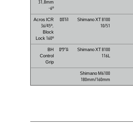
31,8mm
-6º
Shimano XT 8100
הדסט
Acros ICR
36/45º,
10/51
Block
Lock 160º
Shimano XT 8100
גריפים
BH
Control
116L
Grip
Shimano M6100
180mm/160mm