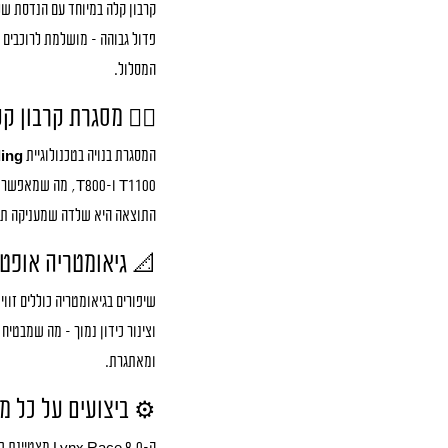
קרבון קלה במיוחד עם הנדסת ש
פדול גבוהה – מושלמת לרוכבים 
המסלול.
🚴‍♂️ מסגרת קרבון ק
המסגרת בנויה בטכנולוגיית
ding
T1100 ו-T800, מ
התוצאה היא שלדה שמעניקה תגוב
📐 גיאומטריה אופטימלית ל-XC ו-
וצינור כידון נמוך – מה שמבטיח
ומאתגרת.
⚙ ביצועים על כל מ