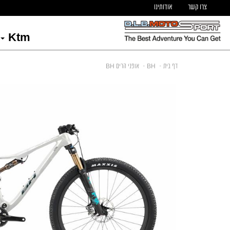
צרו קשר
אודותינו
Ktm
דף בית
BH
אופני הרים BH