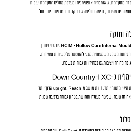
לדה מתקדמת, גיאומטריה אופטימלית ומערכת מתלים המקדמת יעילות
שאוהבים מהירות, זרימה ושליטה גם בנקודות הטכניות ביותר של
לה וחזקה
HCIM – Hollow Core Internal Moul
עם סיבי פחמן
ה שמאפשר הפחתת משקל משמעותית מבלי להתפשר על קשיחות ועמידות.
ה מהירה ויציבות גם במהירויות גבוהות בשטח.
Down Country
שיפורים בגיאומטריה כוללים זווית היגוי מתונה יותר, זווית מושב מ-upright, Reach ארוך יותר
 אחיזה טובה, שליטה מעולה ותחושת בטחון גבוהה ברכיבה טכנית
סלול