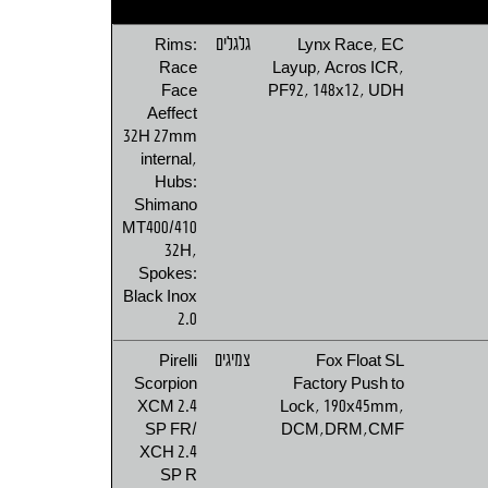
Lynx Race, EC
גלגלים
Rims:
Race
Layup, Acros ICR,
Face
PF92, 148x12, UDH
Aeffect
32H 27mm
internal,
Hubs:
Shimano
MT400/410
32H,
Spokes:
Black Inox
2.0
Fox Float SL
צמיגים
Pirelli
Scorpion
Factory Push to
XCM 2.4
Lock, 190x45mm,
SP FR/
DCM,DRM,CMF
XCH 2.4
SP R