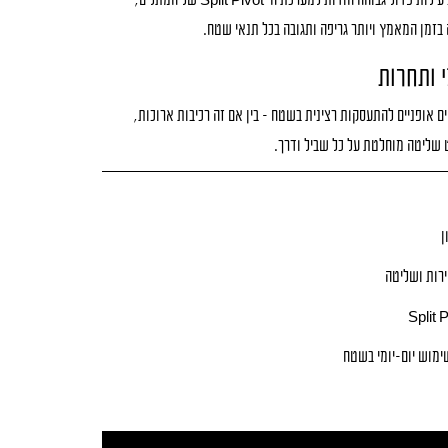
ה-Lynx Race 8.0 מצטיינת ביעילות פדול גבוהה הודות למערכת ה-Split Pivot של המתלים,
 בזמן המאמץ ויותר גריפה ותגובה בכל תנאי שטח.
י ותחרות
 אופניים להתעסקות רצינית בשטח – בין אם זה רכיבות ארוכות,
ן
רות ושליטה
ימוש יום-יומי בשטח