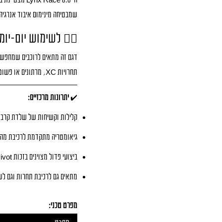
שמבטיחה מינימום איבוד אנרגיה
🚵‍♂️ לשימוש יום-יומ
דגם זה מתאים לרוכבים שמחפשים
תחרויות XC, מרתונים או פשוט שליטה מוחלטת על כל שביל ודרך.
✔️
יתרונות מרכזיים:
קלילות וקשיחות של שלדת קרבו
גיאומטריה מתקדמת לרכיבת מהי
ביצועי פדול מצוינים בזכות Split Pivot
מתאים גם לרכיבת תחרות וגם לש
מפרט טכני: