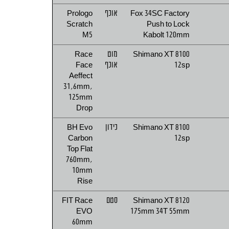
Fox 34SC Factory
אוכף
Prologo
Scratch
Push to Lock
M5
Kabolt 120mm
Shimano XT 8100
מוט
Race
12sp
אוכף
Face
Aeffect
31,6mm,
125mm
Drop
Shimano XT 8100
כידון
BH Evo
Carbon
12sp
Top Flat
760mm,
10mm
Rise
Shimano XT 8120
סטם
FIT Race
EVO
175mm 34T 55mm
60mm