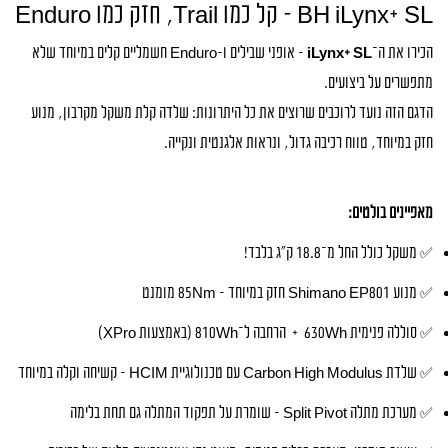
BH iLynx+ SL – קל כמו Trail, חזק כמו Enduro
הכירו את ה־
iLynx+ SL
– אופני שבילים ו-Enduro חשמליים קלים במיוחד שלא
מתפשרים על ביצועים.
הדגם הזה נועד לרוכבים שרוצים את כל היתרונות: שלדה קלת משקל מקרבון, מנוע
חזק במיוחד, טווח רכיבה גדול, ונראות אלגנטית ונקייה.
מאפיינים בולטים:
✅ משקל כולל החל מ־18.8 ק"ג בלבד!
✅ מנוע Shimano EP801 חזק במיוחד – 85Nm מומנט
✅ סוללה פנימית 630Wh + הרחבה ל־810Wh (באמצעות XPro)
✅ שלדת Carbon High Modulus עם טכנולוגיית HCIM – קשיחה וקלה במיוחד
✅ מערכת מתלה Split Pivot – שומרת על תפקוד המתלה גם תחת בלימה