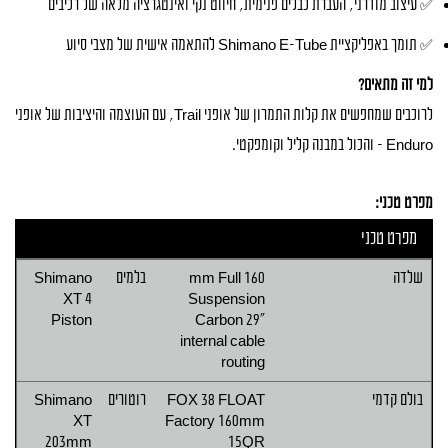
✅ עיצוב מודרני, העברת כבלים פנימית, חיווט נקי ואינטגרציה מלאה של רכיבים
✅ תומך באפליקציית Shimano E-Tube להתאמה אישית של מצבי סיוע
למי זה מתאים?
לרוכבים שמחפשים את קלות התמרון של אופני Trail, עם העוצמה והיציבות של אופני
Enduro – והכול במבנה קליל וקומפקטי.
מפרט טכני:
מפרט טכני
שלדה
160 mm Full
בלמים
Shimano
XT 4
Suspension
Piston
Carbon 29"
internal cable
routing
בולם קדמי
FOX 38 FLOAT
רוטורים
Shimano
XT
Factory 160mm
203mm
15QR