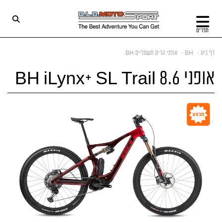
תפריט
דף בית
BH
אופני הרים חשמליים BH
אופני BH iLynx+ SL Trail 8.6