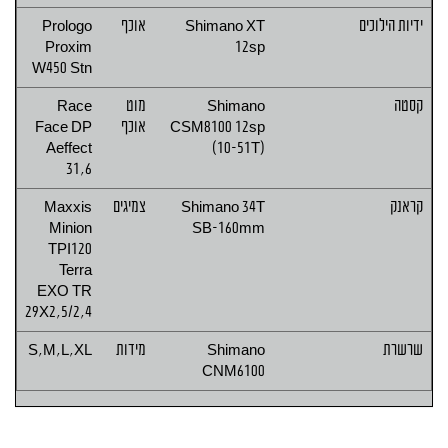
ידיות הילוכים
Shimano XT
אוכף
Prologo
Proxim
12sp
W450 Stn
קסטה
Shimano
מוט
Race
CSM8100 12sp
אוכף
Face DP
Aeffect
(10-51T)
31,6
קראנק
Shimano 34T
צמיגים
Maxxis
Minion
SB-160mm
TPI120
Terra
EXO TR
29X2,5/2,4
שרשרת
Shimano
מידות
S,M,L,XL
CNM6100