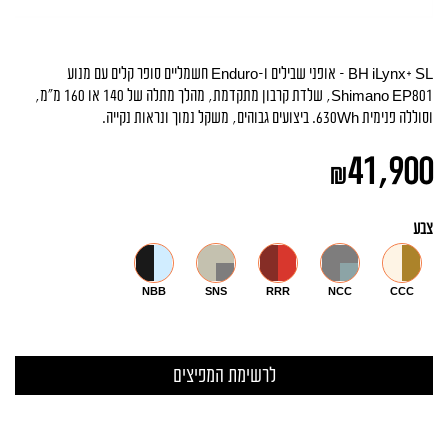
BH iLynx+ SL – אופני שבילים ו-Enduro חשמליים סופר קלים עם מנוע
Shimano EP801, שלדת קרבון מתקדמת, מהלך מתלה של 140 או 160 מ״מ,
וסוללה פנימית 630Wh. ביצועים גבוהים, משקל נמוך ונראות נקייה.
41,900
₪
צבע
NBB
SNS
RRR
NCC
CCC