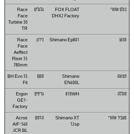
בולם אחורי
FOX FLOAT
גלגלים
Race
Face
DHX2 Factory
Turbine 30
TR
מנוע
Shimano Ep801
כידון
Race
Face
Aeffect
Riser 35
780mm
תצוגה
Shimano
סטם
BH Evo 35
Fit
EN600L
סוללה
810WH
גריפים
Ergon
GE1-
Factory
מעביר אחורי
Shimano XT
הדסט
Acros
AIF-560
12sp
ICR BL.